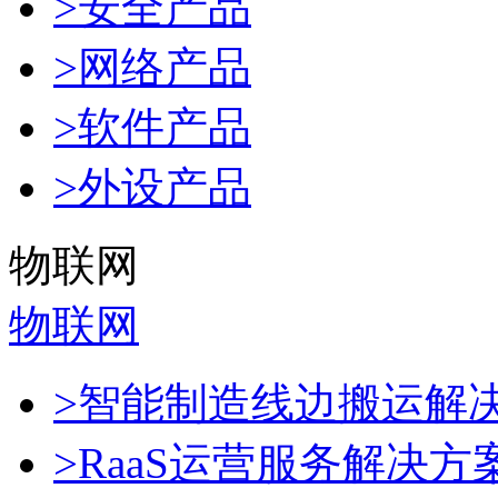
>安全产品
>网络产品
>软件产品
>外设产品
物联网
物联网
>智能制造线边搬运解
>RaaS运营服务解决方