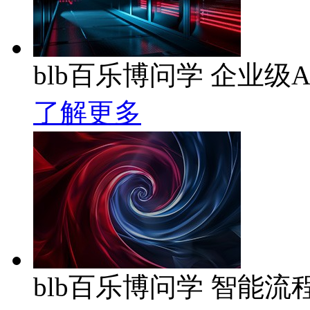
blb百乐博问学 企业级A
了解更多
blb百乐博问学 智能流