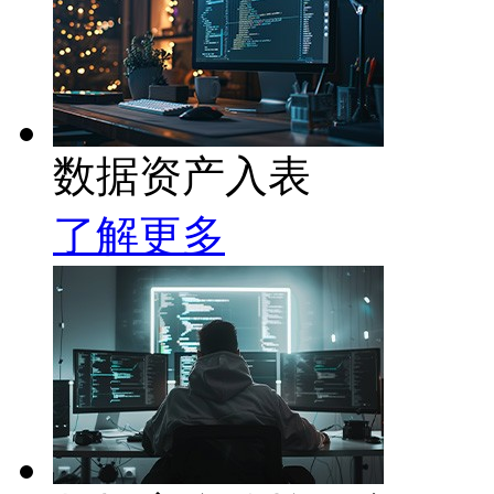
数据资产入表
了解更多