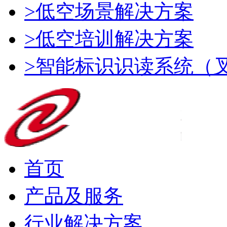
>低空场景解决方案
>低空培训解决方案
>智能标识识读系统（
首页
产品及服务
行业解决方案