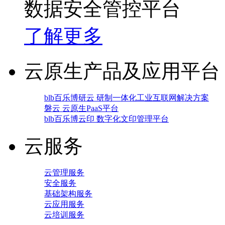
数据安全管控平台
了解更多
云原生产品及应用平台
blb百乐博研云 研制一体化工业互联网解决方案
磐云 云原生PaaS平台
blb百乐博云印 数字化文印管理平台
云服务
云管理服务
安全服务
基础架构服务
云应用服务
云培训服务