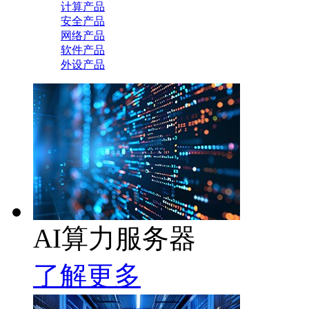
计算产品
安全产品
网络产品
软件产品
外设产品
AI算力服务器
了解更多