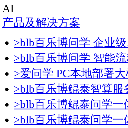
AI
产品及解决方案
>blb百乐博问学 企业级A
>blb百乐博问学 智能
>爱问学 PC本地部署
>blb百乐博鲲泰智算服
>blb百乐博鲲泰问学一
>blb百乐博鲲泰问学一体