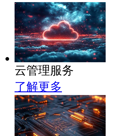
云管理服务
了解更多